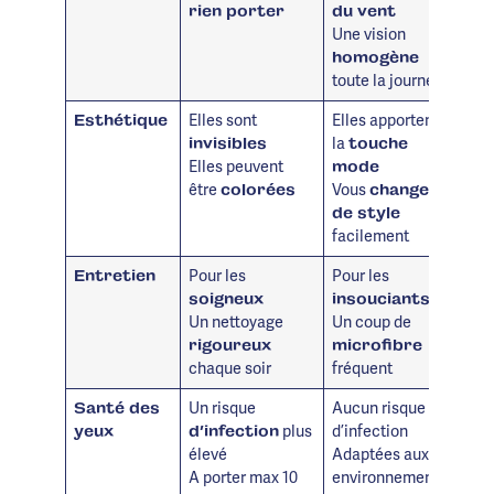
rien porter
du vent
Une vision
homogène
toute la journée
Elles sont
Elles apportent
Esthétique
la
invisibles
touche
Elles peuvent
mode
être
Vous
colorées
changez
de style
facilement
Pour les
Pour les
Entretien
soigneux
insouciants
Un nettoyage
Un coup de
rigoureux
microfibre
chaque soir
fréquent
Un risque
Aucun risque
Santé des
plus
d’infection
yeux
d’infection
élevé
Adaptées aux
A porter max 10
environnements