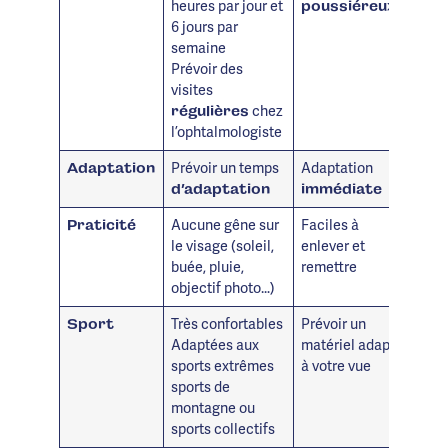
heures par jour et
poussiéreux
6 jours par
semaine
Prévoir des
visites
chez
régulières
l’ophtalmologiste
Prévoir un temps
Adaptation
Adaptation
d’adaptation
immédiate
Aucune gêne sur
Faciles à
Praticité
le visage (soleil,
enlever et
buée, pluie,
remettre
objectif photo…)
Très confortables
Prévoir un
Sport
Adaptées aux
matériel adapté
sports extrêmes
à votre vue
sports de
montagne ou
sports collectifs